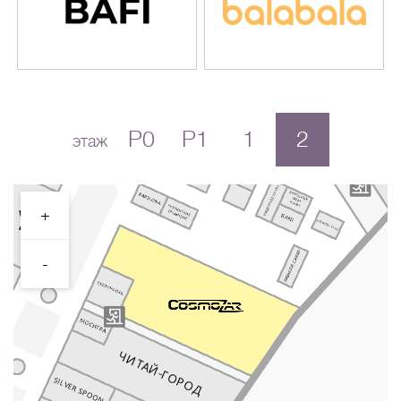
P0
P1
1
2
этаж
+
-