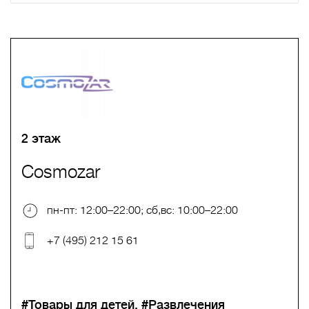
A
B
C
D
E
F
G
H
I
J
K
L
M
N
O
P
Q
R
S
T
U
V
W
X
Y
Z
0-9
А
Б
В
Г
Д
Е
Ж
З
И
Й
К
Л
М
Н
О
П
Р
С
Т
У
Ф
Х
Ц
Ч
Ш
Щ
Ъ
Ы
Ь
Э
Ю
Я
2 этаж
Cosmozar
пн-пт: 12:00–22:00; сб,вс: 10:00–22:00
+7 (495) 212 15 61
#Товары для детей
#Развлечения