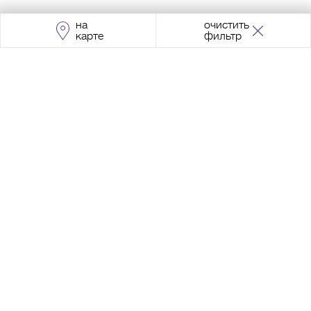
на
очистить
карте
фильтр
Адрес:
Москва, Проспект Мира, 211, корпус
2, МЦК «Ростокино»
+7 (495) 966 64 98
Разработка сайта