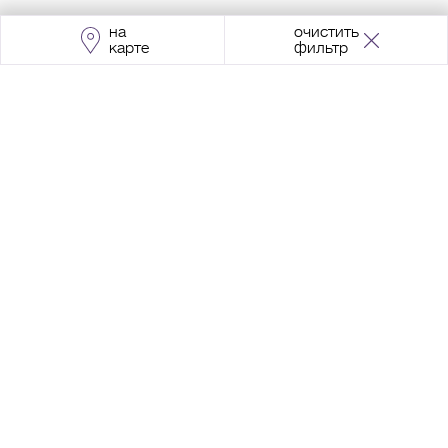
на
очистить
карте
фильтр
Адрес:
Москва, Проспект Мира, 211, корпус
2, МЦК «Ростокино»
+7 (495) 966 64 98
Разработка сайта