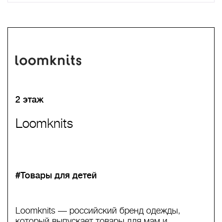
A
B
C
D
E
F
G
H
I
J
K
L
M
N
O
P
Q
R
S
T
U
V
W
X
Y
Z
0-9
А
Б
В
Г
Д
Е
Ж
З
И
Й
К
Л
М
Н
О
П
Р
С
Т
У
Ф
Х
Ц
Ч
Ш
Щ
Ъ
Ы
Ь
Э
Ю
Я
2 этаж
Loomknits
#Товары для детей
Loomknits — российский бренд одежды,
который выпускает товары для мам и