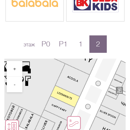
P0
P1
1
2
этаж
+
-