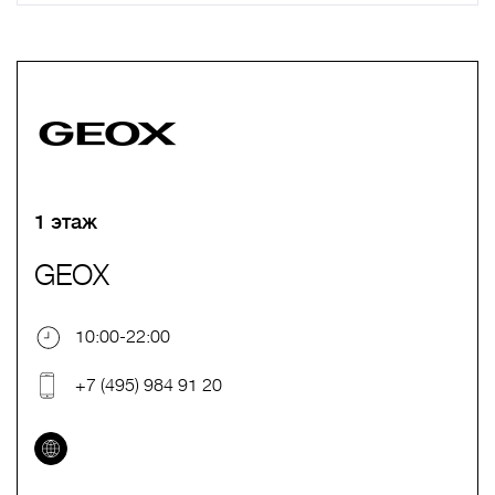
A
B
C
D
E
F
G
H
I
J
K
L
M
N
O
P
Q
R
S
T
U
V
W
X
Y
Z
0-9
А
Б
В
Г
Д
Е
Ж
З
И
Й
К
Л
М
Н
О
П
Р
С
Т
У
Ф
Х
Ц
Ч
Ш
Щ
Ъ
Ы
Ь
Э
Ю
Я
1 этаж
GEOX
10:00-22:00
+7 (495) 984 91 20