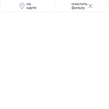
на
очистить
карте
фильтр
Адрес:
Москва, Проспект Мира, 211, корпус
2, МЦК «Ростокино»
+7 (495) 966 64 98
Разработка сайта