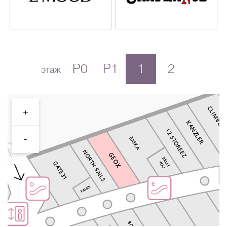
P0
P1
1
2
этаж
+
-