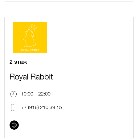
A
B
C
D
E
F
G
H
I
J
K
L
M
N
O
P
Q
R
S
T
U
V
W
X
Y
Z
0-9
А
Б
В
Г
Д
Е
Ж
З
И
Й
К
Л
М
Н
О
П
Р
С
Т
У
Ф
Х
Ц
Ч
Ш
Щ
Ъ
Ы
Ь
Э
Ю
Я
2 этаж
Royal Rabbit
10:00 – 22:00
+7 (916) 210 39 15