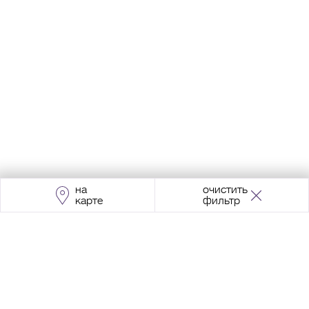
на
очистить
карте
фильтр
Адрес:
Москва, Проспект Мира, 211, корпус
2, МЦК «Ростокино»
+7 (495) 966 64 98