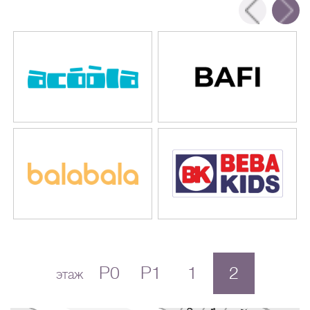
P0
P1
1
2
этаж