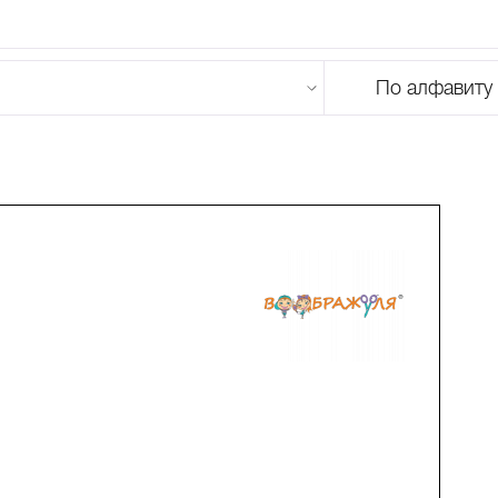
По алфавиту
U
V
W
X
Y
Z
0-9
А
Б
В
Г
Д
Е
Ж
З
И
Й
К
Л
М