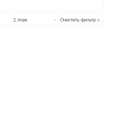
Этаж
Очистить фильтр
магазина
Н
О
П
Р
С
Т
У
Ф
Х
Ц
Ч
Ш
Щ
Ъ
Ы
Ь
Э
Ю
Я