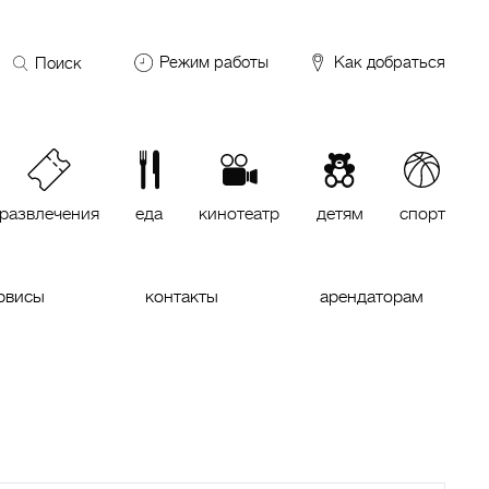
Поиск
Режим работы
Как добраться
по
сайту
DDX Fitness
06:00 – 00:00
ОКЕЙ
09:00 – 24:00
VASILCHUKI Chaihona №1
11:00 –
23:00
развлечения
еда
кинотеатр
детям
спорт
Кинотеатр "МИРАЖ Синема
10:00
до последнего сеанса
рвисы
контакты
арендаторам