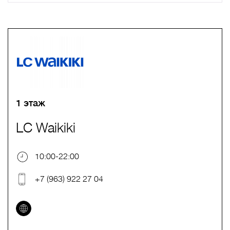
A
B
C
D
E
F
G
H
I
J
K
L
M
N
O
P
Q
R
S
T
U
V
W
X
Y
Z
0-9
А
Б
В
Г
Д
Е
Ж
З
И
Й
К
Л
М
Н
О
П
Р
С
Т
У
Ф
Х
Ц
Ч
Ш
Щ
Ъ
Ы
Ь
Э
Ю
Я
1 этаж
LC Waikiki
10:00-22:00
+7 (963) 922 27 04