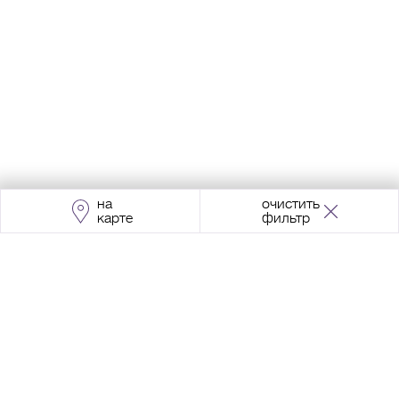
на
очистить
карте
фильтр
Адрес:
Москва, Проспект Мира, 211, корпус
2, МЦК «Ростокино»
+7 (495) 966 64 98