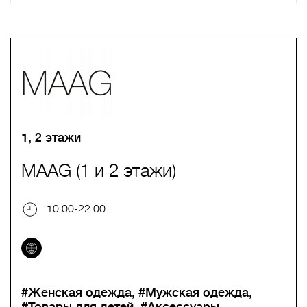
A
B
C
D
E
F
G
H
I
J
K
L
M
N
O
P
Q
R
S
T
U
V
W
X
Y
Z
0-9
А
Б
В
Г
Д
Е
Ж
З
И
Й
К
Л
М
Н
О
П
Р
С
Т
У
Ф
Х
Ц
Ч
Ш
Щ
Ъ
Ы
Ь
Э
Ю
Я
1, 2 этажи
MAAG (1 и 2 этажи)
10:00-22:00
#Женская одежда
#Мужская одежда
#Товары для детей
#Аксессуары