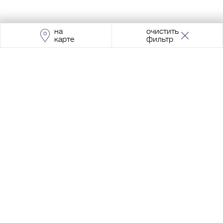
на
очистить
карте
фильтр
Адрес:
Москва, Проспект Мира, 211, корпус
2, МЦК «Ростокино»
+7 (495) 966 64 98
Разработка сайта