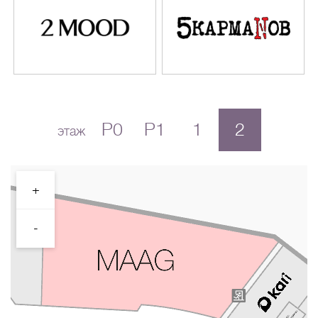
P0
P1
1
2
этаж
+
-