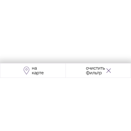
на
очистить
карте
фильтр
Адрес:
Москва, Проспект Мира, 211, корпус
2, МЦК «Ростокино»
+7 (495) 966 64 98