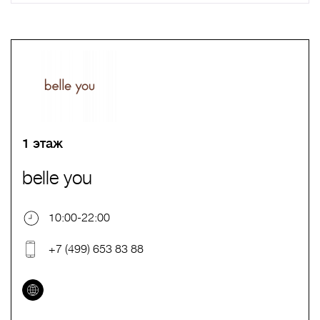
A
B
C
D
E
F
G
H
I
J
K
L
M
N
O
P
Q
R
S
T
U
V
W
X
Y
Z
0-9
А
Б
В
Г
Д
Е
Ж
З
И
Й
К
Л
М
Н
О
П
Р
С
Т
У
Ф
Х
Ц
Ч
Ш
Щ
Ъ
Ы
Ь
Э
Ю
Я
1 этаж
belle you
10:00-22:00
+7 (499) 653 83 88