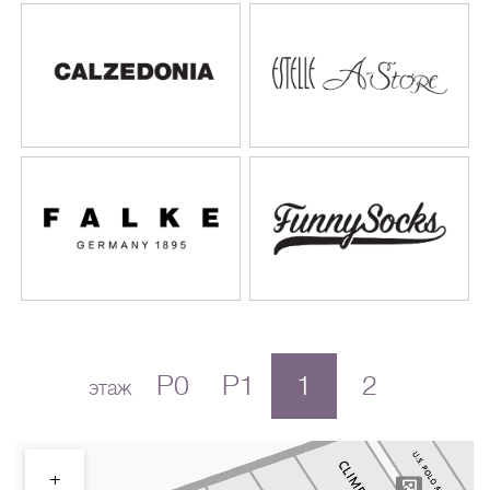
P0
P1
1
2
этаж
+