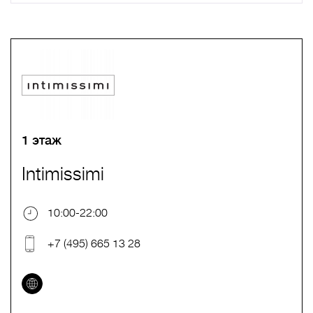
A
B
C
D
E
F
G
H
I
J
K
L
M
N
O
P
Q
R
S
T
U
V
W
X
Y
Z
0-9
А
Б
В
Г
Д
Е
Ж
З
И
Й
К
Л
М
Н
О
П
Р
С
Т
У
Ф
Х
Ц
Ч
Ш
Щ
Ъ
Ы
Ь
Э
Ю
Я
1 этаж
Intimissimi
10:00-22:00
+7 (495) 665 13 28