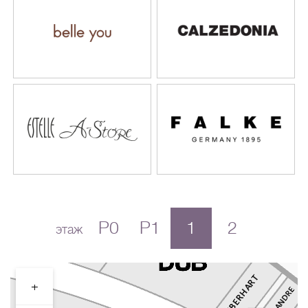
P0
P1
1
2
этаж
+