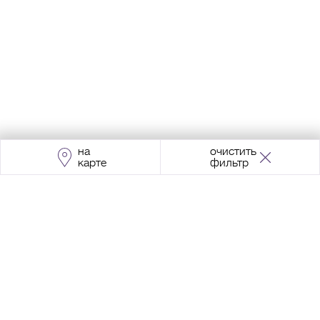
на
очистить
карте
фильтр
Адрес:
Москва, Проспект Мира, 211, корпус
2, МЦК «Ростокино»
+7 (495) 966 64 98