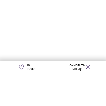
на
очистить
карте
фильтр
Адрес:
Москва, Проспект Мира, 211, корпус
2, МЦК «Ростокино»
+7 (495) 966 64 98