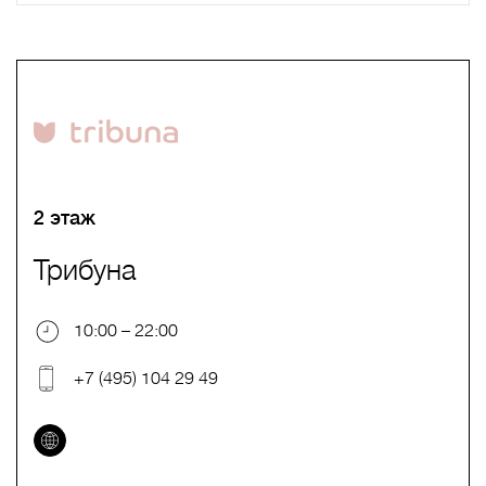
A
B
C
D
E
F
G
H
I
J
K
L
M
N
O
P
Q
R
S
T
U
V
W
X
Y
Z
0-9
А
Б
В
Г
Д
Е
Ж
З
И
Й
К
Л
М
Н
О
П
Р
С
Т
У
Ф
Х
Ц
Ч
Ш
Щ
Ъ
Ы
Ь
Э
Ю
Я
2 этаж
Трибуна
10:00 – 22:00
+7 (495) 104 29 49