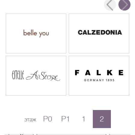
P0
P1
1
2
этаж