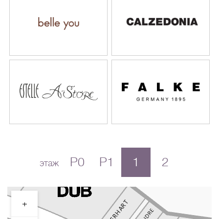
P0
P1
1
2
этаж
+