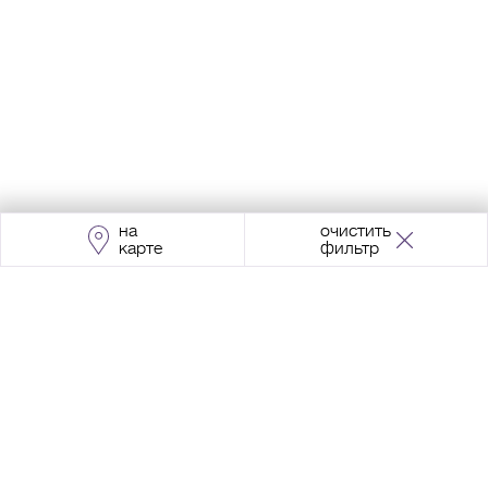
на
очистить
карте
фильтр
Адрес:
Москва, Проспект Мира, 211, корпус
2, МЦК «Ростокино»
+7 (495) 966 64 98