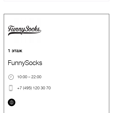
A
B
C
D
E
F
G
H
I
J
K
L
M
N
O
P
Q
R
S
T
U
V
W
X
Y
Z
0-9
А
Б
В
Г
Д
Е
Ж
З
И
Й
К
Л
М
Н
О
П
Р
С
Т
У
Ф
Х
Ц
Ч
Ш
Щ
Ъ
Ы
Ь
Э
Ю
Я
1 этаж
FunnySocks
10:00 – 22:00
+7 (495) 120 30 70