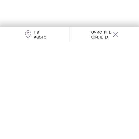
на
очистить
карте
фильтр
Адрес:
Москва, Проспект Мира, 211, корпус
2, МЦК «Ростокино»
+7 (495) 966 64 98
Разработка сайта