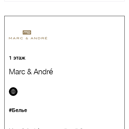
A
B
C
D
E
F
G
H
I
J
K
L
M
N
O
P
Q
R
S
T
U
V
W
X
Y
Z
0-9
А
Б
В
Г
Д
Е
Ж
З
И
Й
К
Л
М
Н
О
П
Р
С
Т
У
Ф
Х
Ц
Ч
Ш
Щ
Ъ
Ы
Ь
Э
Ю
Я
1 этаж
Marc & André
#Белье