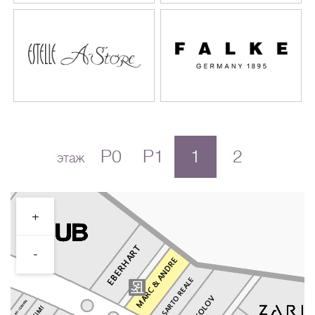
P0
P1
1
2
этаж
+
-