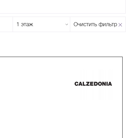
Этаж
Очистить фильтр
магазина
Н
О
П
Р
С
Т
У
Ф
Х
Ц
Ч
Ш
Щ
Ъ
Ы
Ь
Э
Ю
Я