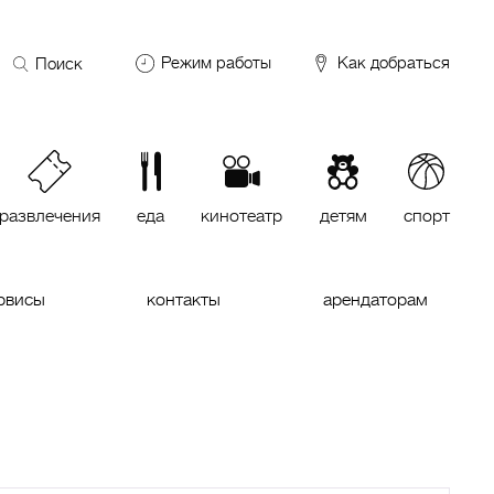
Поиск
Режим работы
Как добраться
по
сайту
DDX Fitness
06:00 – 00:00
ОКЕЙ
09:00 – 24:00
VASILCHUKI Chaihona №1
11:00 –
23:00
развлечения
еда
кинотеатр
детям
спорт
Кинотеатр "МИРАЖ Синема
10:00
до последнего сеанса
рвисы
контакты
арендаторам