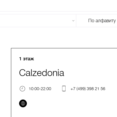
По алфавиту
U
V
W
X
Y
Z
0-9
А
Б
В
Г
Д
Е
Ж
З
И
Й
К
Л
М
1 этаж
Calzedonia
10:00-22:00
+7 (499) 398 21 56