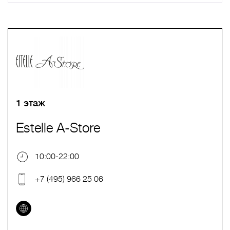
A
B
C
D
E
F
G
H
I
J
K
L
M
N
O
P
Q
R
S
T
U
V
W
X
Y
Z
0-9
А
Б
В
Г
Д
Е
Ж
З
И
Й
К
Л
М
Н
О
П
Р
С
Т
У
Ф
Х
Ц
Ч
Ш
Щ
Ъ
Ы
Ь
Э
Ю
Я
1 этаж
Estelle A-Store
10:00-22:00
+7 (495) 966 25 06