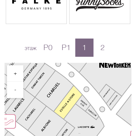
P0
P1
1
2
этаж
+
-