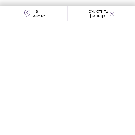
на
очистить
карте
фильтр
Адрес:
Москва, Проспект Мира, 211, корпус
2, МЦК «Ростокино»
+7 (495) 966 64 98
Разработка сайта