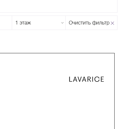
Этаж
Очистить фильтр
магазина
Н
О
П
Р
С
Т
У
Ф
Х
Ц
Ч
Ш
Щ
Ъ
Ы
Ь
Э
Ю
Я