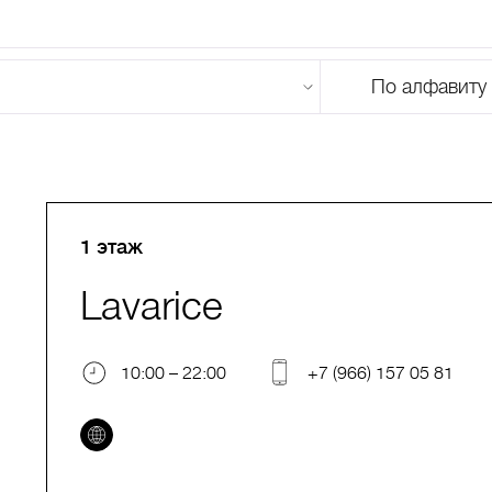
По алфавиту
U
V
W
X
Y
Z
0-9
А
Б
В
Г
Д
Е
Ж
З
И
Й
К
Л
М
1 этаж
Lavarice
10:00 – 22:00
+7 (966) 157 05 81