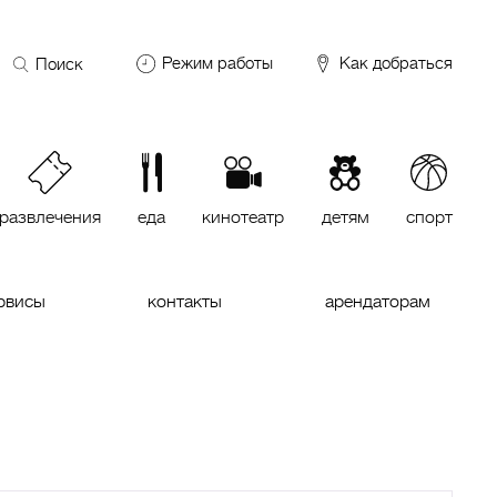
Поиск
Режим работы
Как добраться
по
сайту
DDX Fitness
06:00 – 00:00
ОКЕЙ
09:00 – 24:00
VASILCHUKI Chaihona №1
11:00 –
23:00
развлечения
еда
кинотеатр
детям
спорт
Кинотеатр "МИРАЖ Синема
10:00
до последнего сеанса
рвисы
контакты
арендаторам