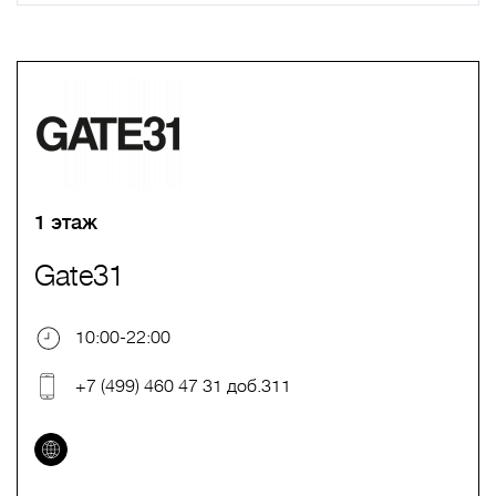
A
B
C
D
E
F
G
H
I
J
K
L
M
N
O
P
Q
R
S
T
U
V
W
X
Y
Z
0-9
А
Б
В
Г
Д
Е
Ж
З
И
Й
К
Л
М
Н
О
П
Р
С
Т
У
Ф
Х
Ц
Ч
Ш
Щ
Ъ
Ы
Ь
Э
Ю
Я
1 этаж
Gate31
10:00-22:00
+7 (499) 460 47 31 доб.311