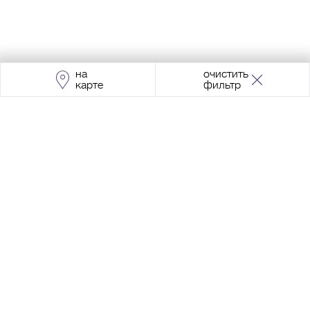
на
очистить
карте
фильтр
Адрес:
Москва, Проспект Мира, 211, корпус
2, МЦК «Ростокино»
+7 (495) 966 64 98
Разработка сайта