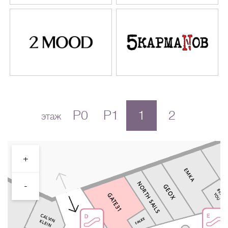
P0
P1
1
2
этаж
+
-