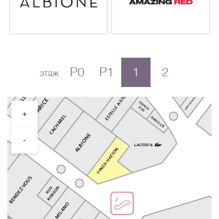
P0
P1
1
2
этаж
+
-