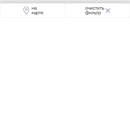
на
очистить
карте
фильтр
Адрес:
Москва, Проспект Мира, 211, корпус
2, МЦК «Ростокино»
+7 (495) 966 64 98
Разработка сайта