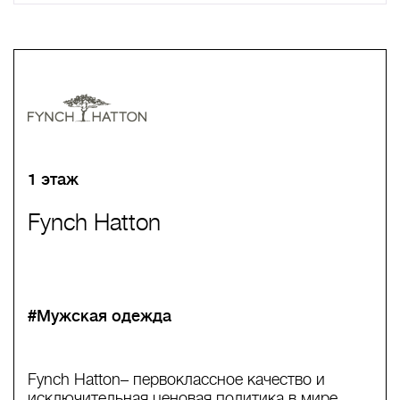
A
B
C
D
E
F
G
H
I
J
K
L
M
N
O
P
Q
R
S
T
U
V
W
X
Y
Z
0-9
А
Б
В
Г
Д
Е
Ж
З
И
Й
К
Л
М
Н
О
П
Р
С
Т
У
Ф
Х
Ц
Ч
Ш
Щ
Ъ
Ы
Ь
Э
Ю
Я
1 этаж
Fynch Hatton
#Мужская одежда
Fynch Hatton– первоклассное качество и
исключительная ценовая политика в мире