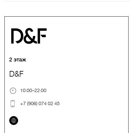
A
B
C
D
E
F
G
H
I
J
K
L
M
N
O
P
Q
R
S
T
U
V
W
X
Y
Z
0-9
А
Б
В
Г
Д
Е
Ж
З
И
Й
К
Л
М
Н
О
П
Р
С
Т
У
Ф
Х
Ц
Ч
Ш
Щ
Ъ
Ы
Ь
Э
Ю
Я
2 этаж
D&F
10:00–22:00
+7 (906) 074 02 45