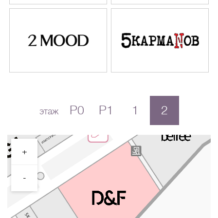
P0
P1
1
2
этаж
+
-