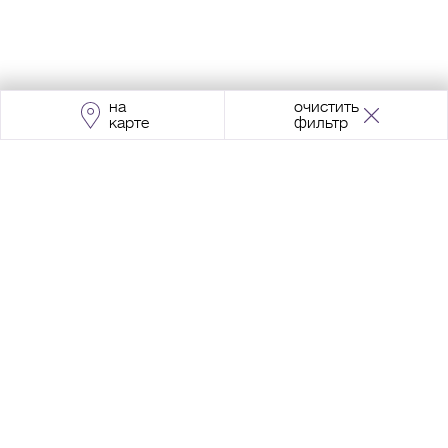
на
очистить
карте
фильтр
Адрес:
Москва, Проспект Мира, 211, корпус
2, МЦК «Ростокино»
+7 (495) 966 64 98
Разработка сайта