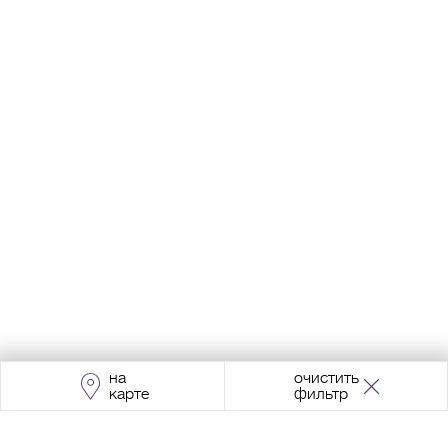
на
очистить
карте
фильтр
Адрес:
Москва, Проспект Мира, 211, корпус