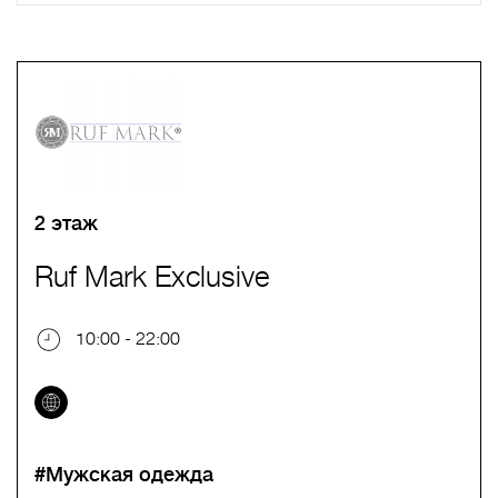
A
B
C
D
E
F
G
H
I
J
K
L
M
N
O
P
Q
R
S
T
U
V
W
X
Y
Z
0-9
А
Б
В
Г
Д
Е
Ж
З
И
Й
К
Л
М
Н
О
П
Р
С
Т
У
Ф
Х
Ц
Ч
Ш
Щ
Ъ
Ы
Ь
Э
Ю
Я
2 этаж
Ruf Mark Exclusive
10:00 - 22:00
#Мужская одежда