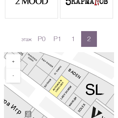
P0
P1
1
2
этаж
+
-