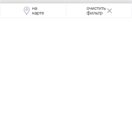
на
очистить
карте
фильтр
Адрес:
Москва, Проспект Мира, 211, корпус
2, МЦК «Ростокино»
+7 (495) 966 64 98
Разработка сайта