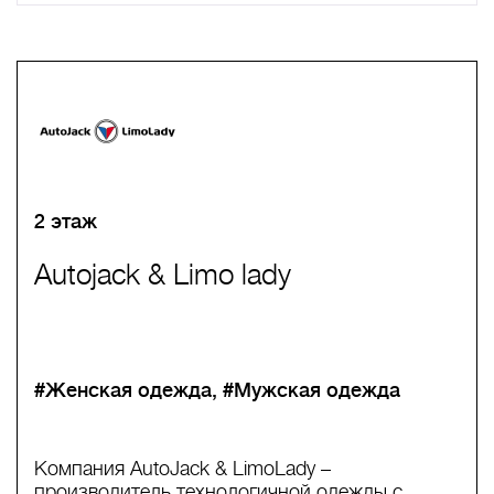
A
B
C
D
E
F
G
H
I
J
K
L
M
N
O
P
Q
R
S
T
U
V
W
X
Y
Z
0-9
А
Б
В
Г
Д
Е
Ж
З
И
Й
К
Л
М
Н
О
П
Р
С
Т
У
Ф
Х
Ц
Ч
Ш
Щ
Ъ
Ы
Ь
Э
Ю
Я
2 этаж
Autojack & Limo lady
#Женская одежда
#Мужская одежда
Компания AutoJack & LimoLady –
производитель технологичной одежды с