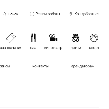
Поиск
Режим работы
Как добраться
по
сайту
DDX Fitness
06:00 – 00:00
ОКЕЙ
09:00 – 24:00
VASILCHUKI Chaihona №1
11:00 –
23:00
развлечения
еда
кинотеатр
детям
спорт
Кинотеатр "МИРАЖ Синема
10:00
до последнего сеанса
рвисы
контакты
арендаторам