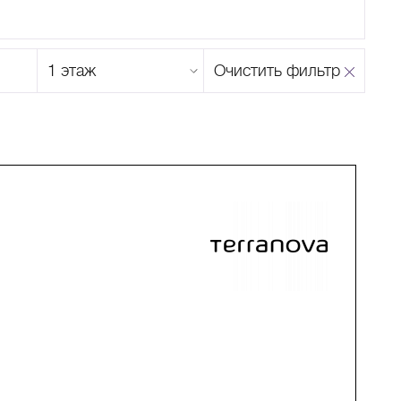
Этаж
Очистить фильтр
магазина
Н
О
П
Р
С
Т
У
Ф
Х
Ц
Ч
Ш
Щ
Ъ
Ы
Ь
Э
Ю
Я