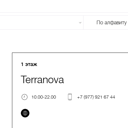
По алфавиту
U
V
W
X
Y
Z
0-9
А
Б
В
Г
Д
Е
Ж
З
И
Й
К
Л
М
1 этаж
Terranova
10.00-22.00
+7 (977) 921 67 44