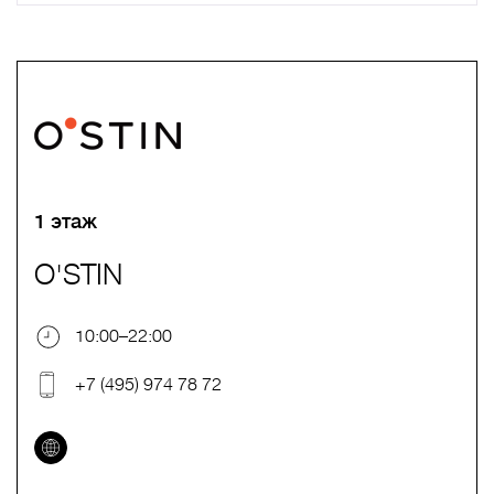
A
B
C
D
E
F
G
H
I
J
K
L
M
N
O
P
Q
R
S
T
U
V
W
X
Y
Z
0-9
А
Б
В
Г
Д
Е
Ж
З
И
Й
К
Л
М
Н
О
П
Р
С
Т
У
Ф
Х
Ц
Ч
Ш
Щ
Ъ
Ы
Ь
Э
Ю
Я
1 этаж
O'STIN
10:00–22:00
+7 (495) 974 78 72