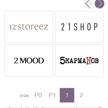
P0
P1
1
2
этаж