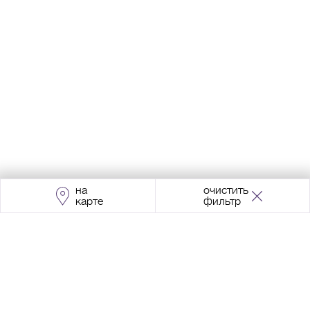
на
очистить
карте
фильтр
Адрес:
Москва, Проспект Мира, 211, корпус
2, МЦК «Ростокино»
+7 (495) 966 64 98