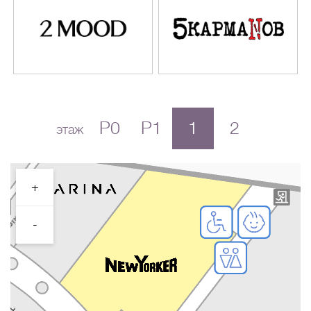
P0
P1
1
2
этаж
+
-