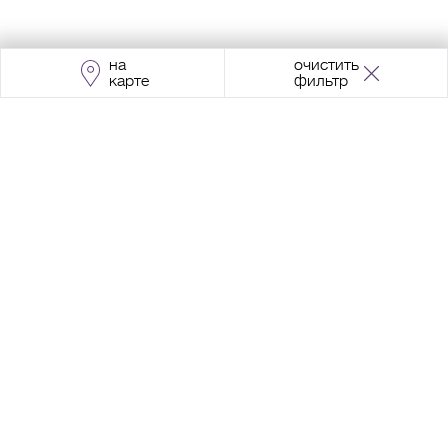
на
очистить
карте
фильтр
Адрес:
Москва, Проспект Мира, 211, корпус
2, МЦК «Ростокино»
+7 (495) 966 64 98
Разработка сайта