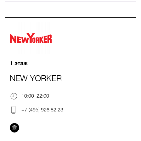
A
B
C
D
E
F
G
H
I
J
K
L
M
N
O
P
Q
R
S
T
U
V
W
X
Y
Z
0-9
А
Б
В
Г
Д
Е
Ж
З
И
Й
К
Л
М
Н
О
П
Р
С
Т
У
Ф
Х
Ц
Ч
Ш
Щ
Ъ
Ы
Ь
Э
Ю
Я
1 этаж
NEW YORKER
10:00–22:00
+7 (495) 926 82 23