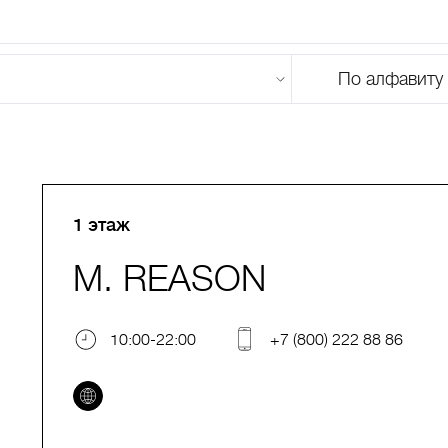
По алфавиту
U
V
W
X
Y
Z
0-9
А
Б
В
Г
Д
Е
Ж
З
И
Й
К
Л
М
1 этаж
M. REASON
10:00-22:00
+7 (800) 222 88 86