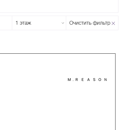
Этаж
Очистить фильтр
магазина
Н
О
П
Р
С
Т
У
Ф
Х
Ц
Ч
Ш
Щ
Ъ
Ы
Ь
Э
Ю
Я