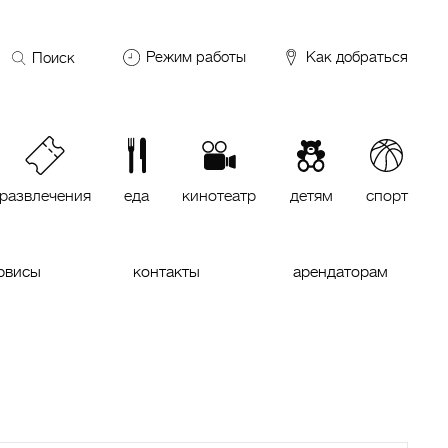
Поиск
Режим работы
Как добраться
по
сайту
DDX Fitness
06:00 – 00:00
ОКЕЙ
09:00 – 24:00
VASILCHUKI Chaihona №1
11:00 –
23:00
развлечения
еда
кинотеатр
детям
спорт
Кинотеатр "МИРАЖ Синема
10:00
до последнего сеанса
рвисы
контакты
арендаторам