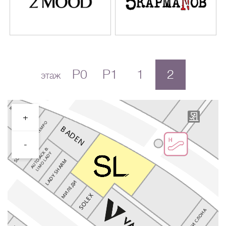
P0
P1
1
2
этаж
+
-