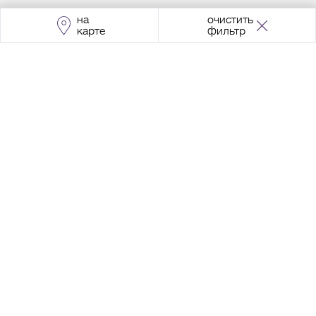
на
очистить
карте
фильтр
Адрес:
Москва, Проспект Мира, 211, корпус
2, МЦК «Ростокино»
+7 (495) 966 64 98
Разработка сайта