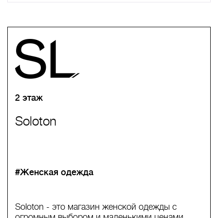
A
B
C
D
E
F
G
H
I
J
K
L
M
N
O
P
Q
R
S
T
U
V
W
X
Y
Z
0-9
А
Б
В
Г
Д
Е
Ж
З
И
Й
К
Л
М
Н
О
П
Р
С
Т
У
Ф
Х
Ц
Ч
Ш
Щ
Ъ
Ы
Ь
Э
Ю
Я
2 этаж
Soloton
#Женская одежда
Soloton - это магазин женской одежды с
огромным выбором и маленькими ценами.