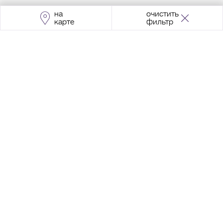
на
очистить
карте
фильтр
Адрес:
Москва, Проспект Мира, 211, корпус
2, МЦК «Ростокино»
+7 (495) 966 64 98
Разработка сайта