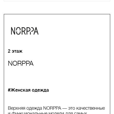
A
B
C
D
E
F
G
H
I
J
K
L
M
N
O
P
Q
R
S
T
U
V
W
X
Y
Z
0-9
А
Б
В
Г
Д
Е
Ж
З
И
Й
К
Л
М
Н
О
П
Р
С
Т
У
Ф
Х
Ц
Ч
Ш
Щ
Ъ
Ы
Ь
Э
Ю
Я
2 этаж
NORPPA
#Женская одежда
Верхняя одежда NORPPA — это качественные
и функциональные модели для самых