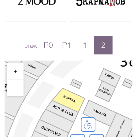
P0
P1
1
2
этаж
+
-