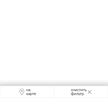
на
очистить
карте
фильтр
Адрес:
Москва, Проспект Мира, 211, корпус