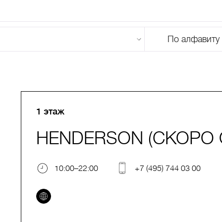
По алфавиту
U
V
W
X
Y
Z
0-9
А
Б
В
Г
Д
Е
Ж
З
И
Й
К
Л
М
1 этаж
HENDERSON (СКОРО 
10:00–22:00
+7 (495) 744 03 00