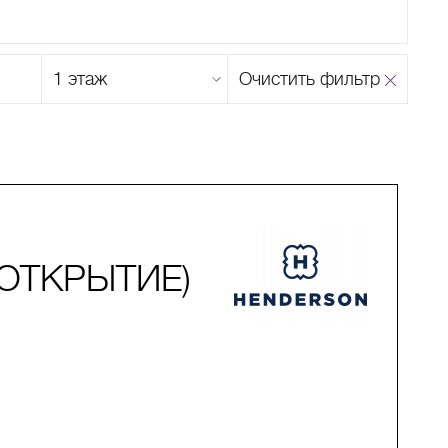
Этаж
Очистить фильтр
магазина
Н
О
П
Р
С
Т
У
Ф
Х
Ц
Ч
Ш
Щ
Ъ
Ы
Ь
Э
Ю
Я
ОТКРЫТИЕ)