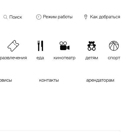
Поиск
Режим работы
Как добраться
по
сайту
DDX Fitness
06:00 – 00:00
ОКЕЙ
09:00 – 24:00
VASILCHUKI Chaihona №1
11:00 –
23:00
развлечения
еда
кинотеатр
детям
спорт
Кинотеатр "МИРАЖ Синема
10:00
до последнего сеанса
рвисы
контакты
арендаторам