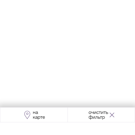
на
очистить
карте
фильтр
Адрес:
Москва, Проспект Мира, 211, корпус