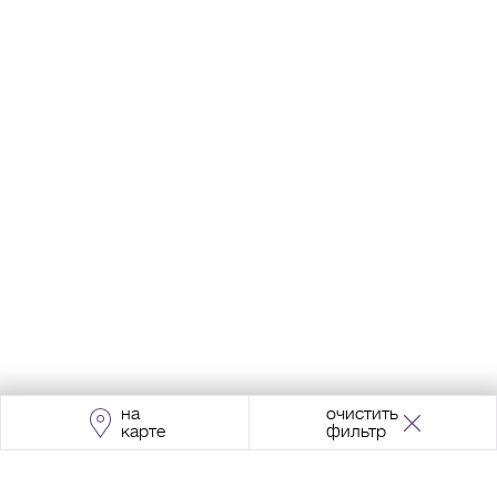
на
очистить
карте
фильтр
Адрес:
Москва, Проспект Мира, 211, корпус