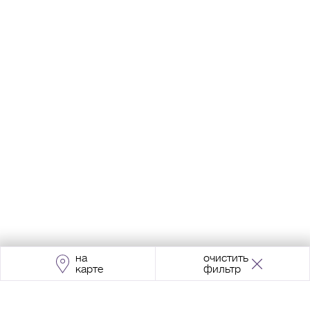
на
очистить
карте
фильтр
Адрес:
Москва, Проспект Мира, 211, корпус