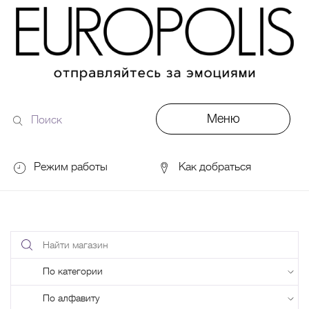
Меню
Поиск
по
сайту
Режим работы
Как добраться
DDX Fitness
06:00 – 00:00
ОКЕЙ
09:00 – 24:00
VASILCHUKI Chaihona №1
11:00 –
Найти
23:00
магазин
Поиск
по
Кинотеатр "МИРАЖ Синема
10:00
по
до последнего сеанса
названию
категории
По алфавиту