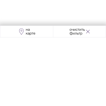
на
очистить
карте
фильтр
Адрес:
Москва, Проспект Мира, 211, корпус
2, МЦК «Ростокино»
+7 (495) 966 64 98