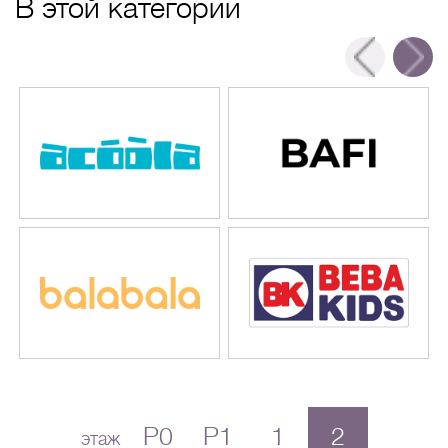
В этой категории
P0
P1
1
2
этаж