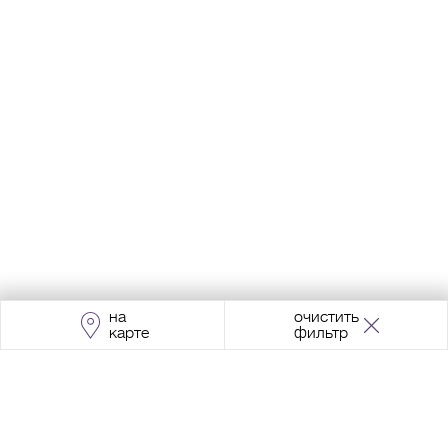
на
очистить
карте
фильтр
Адрес:
Москва, Проспект Мира, 211, корпус
2, МЦК «Ростокино»