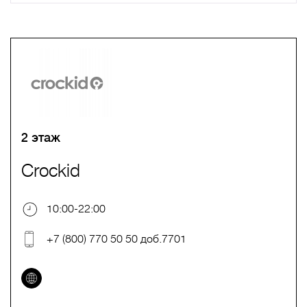
A
B
C
D
E
F
G
H
I
J
K
L
M
N
O
P
Q
R
S
T
U
V
W
X
Y
Z
0-9
А
Б
В
Г
Д
Е
Ж
З
И
Й
К
Л
М
Н
О
П
Р
С
Т
У
Ф
Х
Ц
Ч
Ш
Щ
Ъ
Ы
Ь
Э
Ю
Я
2 этаж
Crockid
10:00-22:00
+7 (800) 770 50 50 доб.7701