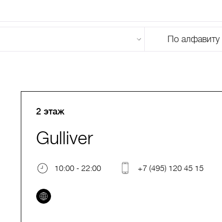
По алфавиту
U
V
W
X
Y
Z
0-9
А
Б
В
Г
Д
Е
Ж
З
И
Й
К
Л
М
2 этаж
Gulliver
10:00 - 22:00
+7 (495) 120 45 15