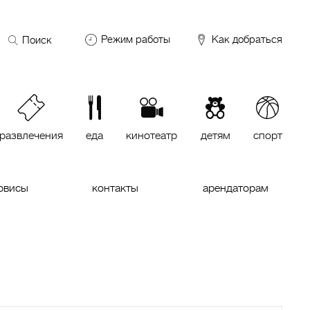
Поиск
Режим работы
Как добраться
по
сайту
DDX Fitness
06:00 – 00:00
ОКЕЙ
09:00 – 24:00
VASILCHUKI Chaihona №1
11:00 –
23:00
развлечения
еда
кинотеатр
детям
спорт
Кинотеатр "МИРАЖ Синема
10:00
до последнего сеанса
рвисы
контакты
арендаторам