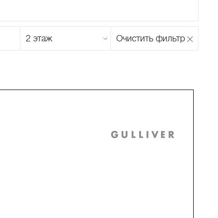
Этаж
Очистить фильтр
магазина
Н
О
П
Р
С
Т
У
Ф
Х
Ц
Ч
Ш
Щ
Ъ
Ы
Ь
Э
Ю
Я