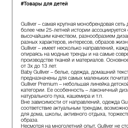
#Товары для детей
Gulliver – самая крупная монобрендовая сеть
более чем 25-летней истории ассоциируется 
высочайшим качеством, разнообразием диза
разных характеров, интересов, образов жизн
Gulliver – имеет несколько направлений, каж
опираясь на модные тренды и на самые совр
производстве тканей и материалов. Основное 
от 3х до 13 лет.
Baby Gulliver – белье, одежда, домашний те
предназначены для самых маленьких почитате
Gulliver Premium – небольшая линейка детск
категории. Ее особенность – лаконичный ди
натурального пуха, кашемира и т.п.
Вне зависимости от направлений, одежда Gull
соответствие актуальным трендам, возможн
для дома, школы, активного отдыха, торжес
образа.
Несмотря на многолетний опыт, Gulliver не с