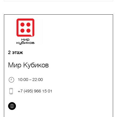
A
B
C
D
E
F
G
H
I
J
K
L
M
N
O
P
Q
R
S
T
U
V
W
X
Y
Z
0-9
А
Б
В
Г
Д
Е
Ж
З
И
Й
К
Л
М
Н
О
П
Р
С
Т
У
Ф
Х
Ц
Ч
Ш
Щ
Ъ
Ы
Ь
Э
Ю
Я
2 этаж
Мир Кубиков
10:00 – 22:00
+7 (495) 966 15 01