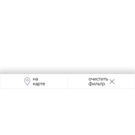
на
очистить
карте
фильтр
Адрес:
Москва, Проспект Мира, 211, корпус
2, МЦК «Ростокино»
+7 (495) 966 64 98