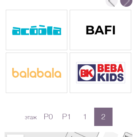
P0
P1
1
2
этаж