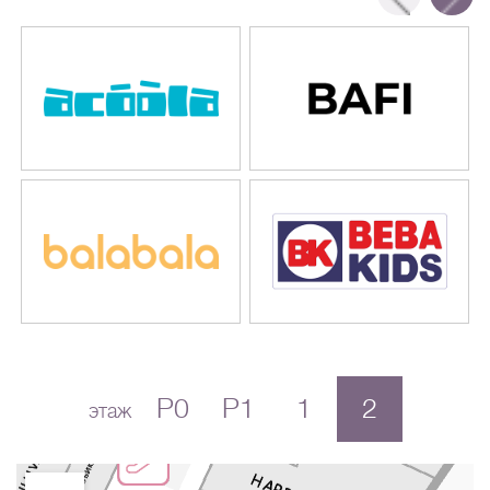
P0
P1
1
2
этаж