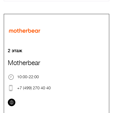
A
B
C
D
E
F
G
H
I
J
K
L
M
N
O
P
Q
R
S
T
U
V
W
X
Y
Z
0-9
А
Б
В
Г
Д
Е
Ж
З
И
Й
К
Л
М
Н
О
П
Р
С
Т
У
Ф
Х
Ц
Ч
Ш
Щ
Ъ
Ы
Ь
Э
Ю
Я
2 этаж
Motherbear
10:00-22:00
+7 (499) 270 40 40