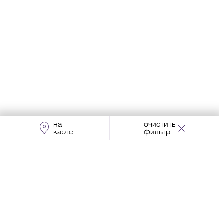
на
очистить
карте
фильтр
Адрес:
Москва, Проспект Мира, 211, корпус
2, МЦК «Ростокино»
+7 (495) 966 64 98