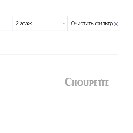
Этаж
Очистить фильтр
магазина
Н
О
П
Р
С
Т
У
Ф
Х
Ц
Ч
Ш
Щ
Ъ
Ы
Ь
Э
Ю
Я