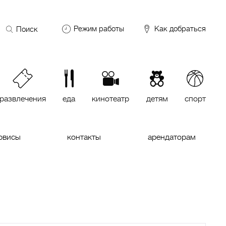
Поиск
Режим работы
Как добраться
по
сайту
DDX Fitness
06:00 – 00:00
ОКЕЙ
09:00 – 24:00
VASILCHUKI Chaihona №1
11:00 –
23:00
развлечения
еда
кинотеатр
детям
спорт
Кинотеатр "МИРАЖ Синема
10:00
до последнего сеанса
рвисы
контакты
арендаторам