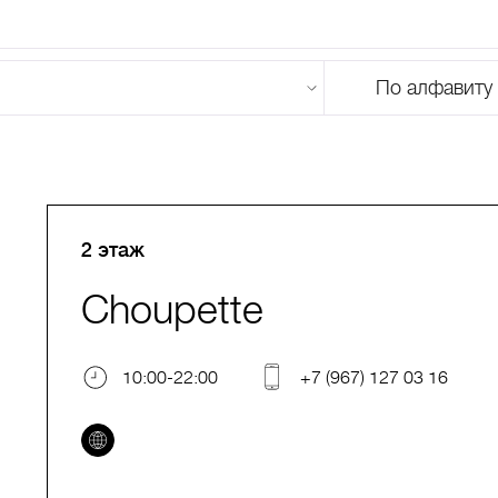
По алфавиту
U
V
W
X
Y
Z
0-9
А
Б
В
Г
Д
Е
Ж
З
И
Й
К
Л
М
2 этаж
Choupette
10:00-22:00
+7 (967) 127 03 16