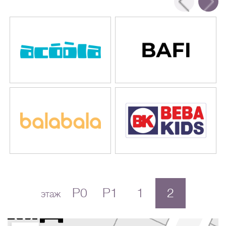
P0
P1
1
2
этаж