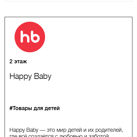
A
B
C
D
E
F
G
H
I
J
K
L
M
N
O
P
Q
R
S
T
U
V
W
X
Y
Z
0-9
А
Б
В
Г
Д
Е
Ж
З
И
Й
К
Л
М
Н
О
П
Р
С
Т
У
Ф
Х
Ц
Ч
Ш
Щ
Ъ
Ы
Ь
Э
Ю
Я
2 этаж
Happy Baby
#Товары для детей
Happy Baby — это мир детей и их родителей,
где всё создаётся с любовью и заботой.