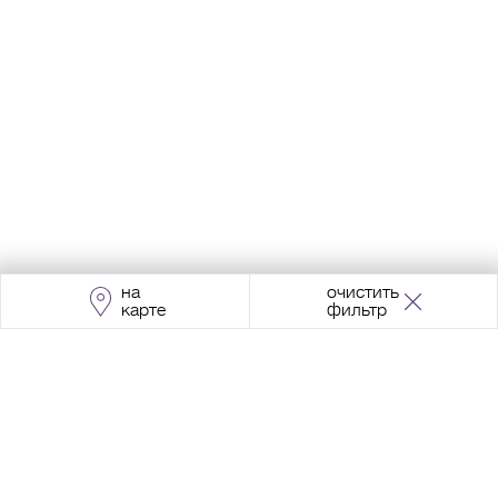
на
очистить
карте
фильтр
Адрес:
Москва, Проспект Мира, 211, корпус
2, МЦК «Ростокино»
+7 (495) 966 64 98