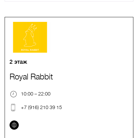
A
B
C
D
E
F
G
H
I
J
K
L
M
N
O
P
Q
R
S
T
U
V
W
X
Y
Z
0-9
А
Б
В
Г
Д
Е
Ж
З
И
Й
К
Л
М
Н
О
П
Р
С
Т
У
Ф
Х
Ц
Ч
Ш
Щ
Ъ
Ы
Ь
Э
Ю
Я
2 этаж
Royal Rabbit
10:00 – 22:00
+7 (916) 210 39 15