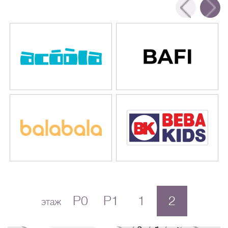
P0
P1
1
2
этаж