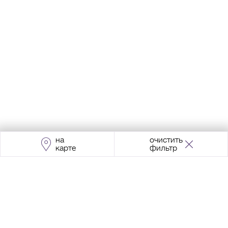
на
очистить
карте
фильтр
Адрес:
Москва, Проспект Мира, 211, корпус
2, МЦК «Ростокино»
+7 (495) 966 64 98